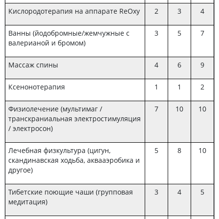
Кислородотерапия на аппарате ReOxy
2
3
4
Ванны (йодобромные/жемчужные с
3
5
7
валерианой и бромом)
Массаж спины
4
6
9
Ксенонотерапия
1
1
2
Физиолечение (мультимаг /
7
10
10
транскраниальная электростимуляция
/ электросон)
Лечебная физкультура (цигун,
5
8
10
скандинавская ходьба, аквааэробика и
другое)
Тибетские поющие чаши (групповая
3
4
5
медитация)