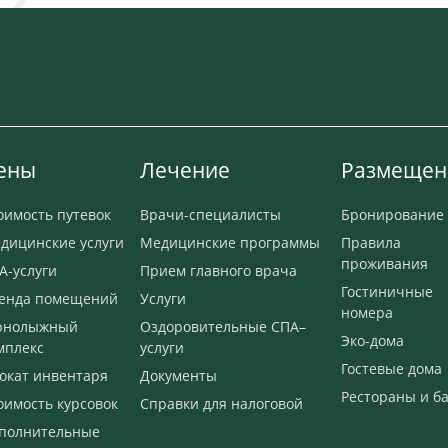
ены
Лечение
Размещен
оимость путевок
Врачи-специалисты
Бронирование
дицинские услуги
Медицинские программы
Правила
проживания
А-услуги
Прием главного врача
Гостиничные
енда помещений
Услуги
номера
рнолыжный
Оздоровительные СПА–
Эко-дома
мплекс
услуги
Гостевые дома
окат инвентаря
Документы
Рестораны и б
оимость курсовок
Справки для налоговой
полнительные