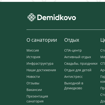
О санатории
Отдых
Ц
Миссия
СПА-центр
Ст
История
Активный отдых
Ме
Инфраструктура
Свадьбы, праздники
СП
Наши достижения
Отдых для детей
Ар
Новости
Антистресс
Го
ко
Отзывы
Выходной в
Демидково
Пр
Вакансии
Ст
Презентация
санатория
До