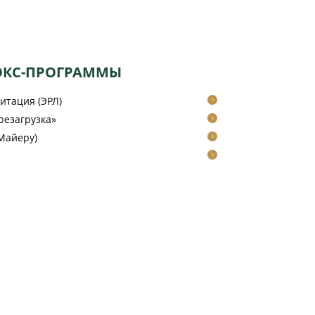
ОКС-ПРОГРАММЫ
итация (ЭРЛ)
резагрузка»
Майеру)