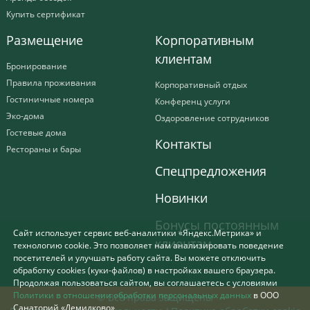
Купить сертификат
Размещение
Корпоративным
клиентам
Бронирование
Правила проживания
Корпоративный отдых
Гостиничные номера
Конференц услуги
Эко-дома
Оздоровление сотрудников
Гостевые дома
Контакты
Рестораны и бары
Спецпредложения
Новинки
Бонусы постоянным
Сайт использует сервис веб-аналитики «Яндекс.Метрика» и
клиентам
технологию cookie. Это позволяет нам анализировать поведение
посетителей и улучшать работу сайта. Вы можете отключить
обработку cookies (куки-файлов) в настройках вашего браузера.
Продолжая пользоваться сайтом, вы соглашаетесь с условиями
Политики в отношении обработки персональных данных
в ООО
© Все права защищены
Санаторий «Демидково»