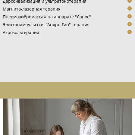
Дарсонвализация и ультратонотерапия
Магнито-лазерная терапия
Пневмовибромассаж на аппарате "Санос"
Электроимпульсная "Андро-Гин" терапия
Аэрозольтерапия
ВИДЕО