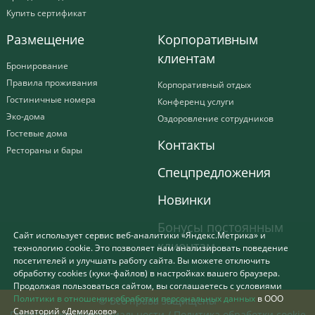
Купить сертификат
Размещение
Корпоративным
клиентам
Бронирование
Правила проживания
Корпоративный отдых
Гостиничные номера
Конференц услуги
Эко-дома
Оздоровление сотрудников
Гостевые дома
Контакты
Рестораны и бары
Спецпредложения
Новинки
Бонусы постоянным
Сайт использует сервис веб-аналитики «Яндекс.Метрика» и
клиентам
технологию cookie. Это позволяет нам анализировать поведение
посетителей и улучшать работу сайта. Вы можете отключить
обработку cookies (куки-файлов) в настройках вашего браузера.
Продолжая пользоваться сайтом, вы соглашаетесь с условиями
Политики в отношении обработки персональных данных
в ООО
© Все права защищены
Санаторий «Демидково»