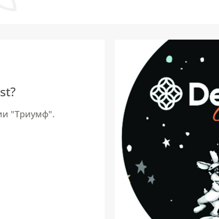
st?
ии "Триумф".