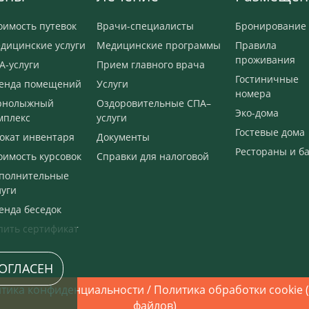
оимость путевок
Врачи-специалисты
Бронирование
дицинские услуги
Медицинские программы
Правила
проживания
А-услуги
Прием главного врача
Гостиничные
енда помещений
Услуги
номера
рнолыжный
Оздоровительные СПА–
Эко-дома
мплекс
услуги
Гостевые дома
окат инвентаря
Документы
Рестораны и б
оимость курсовок
Справки для налоговой
полнительные
луги
енда беседок
пить сертификат
ОГЛАСЕН
тика конфиденциальности
/
Политика обработки cookie (
файлов)