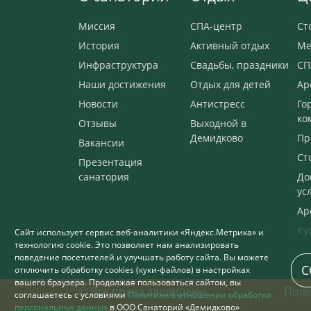
Миссия
СПА-центр
Ст
История
Активный отдых
Ме
Инфраструктура
Свадьбы, праздники
СП
Наши достижения
Отдых для детей
Ар
Новости
Антистресс
Го
ко
Отзывы
Выходной в
Демидково
Пр
Вакансии
Ст
Презентация
санатория
До
ус
Ар
Ку
Сайт использует сервис веб-аналитики «Яндекс.Метрика» и
технологию cookie. Это позволяет нам анализировать
поведение посетителей и улучшать работу сайта. Вы можете
С
отключить обработку cookies (куки-файлов) в настройках
вашего браузера. Продолжая пользоваться сайтом, вы
© Все права защищены
Поли
соглашаетесь с условиями
Политики в отношении обработки
персональных данных
в ООО Санаторий «Демидково»