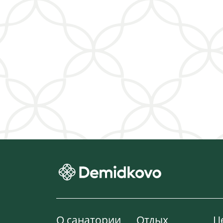
О санатории
Отдых
Ц