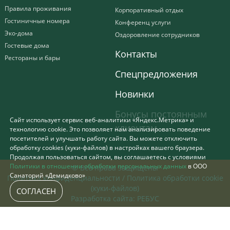
Правила проживания
Корпоративный отдых
Гостиничные номера
Конференц услуги
Эко-дома
Оздоровление сотрудников
Гостевые дома
Контакты
Рестораны и бары
Спецпредложения
Новинки
Бонусы постоянным
Сайт использует сервис веб-аналитики «Яндекс.Метрика» и
клиентам
технологию cookie. Это позволяет нам анализировать поведение
посетителей и улучшать работу сайта. Вы можете отключить
обработку cookies (куки-файлов) в настройках вашего браузера.
Продолжая пользоваться сайтом, вы соглашаетесь с условиями
Политики в отношении обработки персональных данных
в ООО
© Все права защищены
Санаторий «Демидково»
Политика конфиденциальности
/
Политика обработки cookie
(куки-файлов)
СОГЛАСЕН
Разработка сайта:
РЕБУС