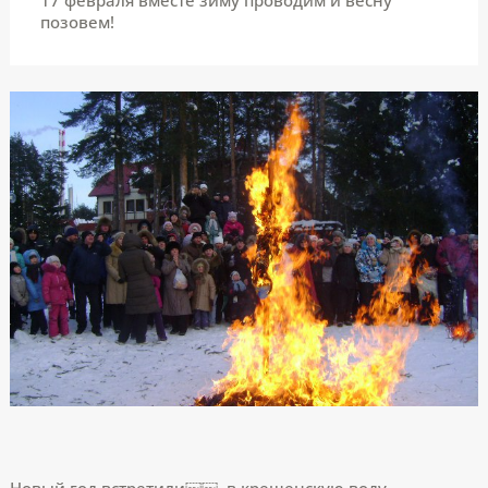
позовем!
Новый год встретили￼￼, в крещенскую воду