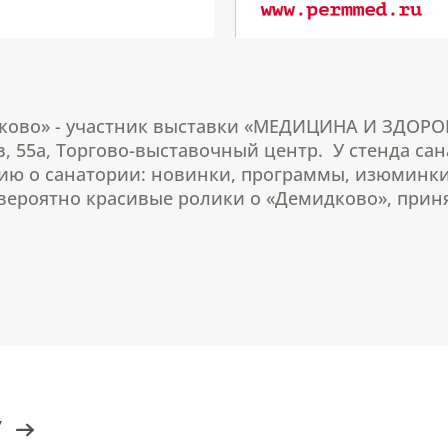
дково» - участник выставки «МЕДИЦИНА И ЗДОРОВ
в, 55а, Торгово-выставочный центр. У стенда са
ию о санатории: новинки, программы, изюминки
ероятно красивые ролики о «Демидково», принят
У