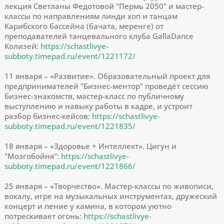
лекция Светланы Федотовой "Пермь 2050" и мастер-
классы по направлениям линди хоп и танцам
Карибского бассейна (бачата, меренге) от
преподавателей танцевального клуба GallaDance
Колизей:
https://schastlivye-
subboty.timepad.ru/event/1221172/
11 января – «Развитие». Образовательный проект для
предпринимателей "Бизнес-ментор" проведёт сессию
бизнес-знакомств, мастер-класс по публичному
выступлению и навыку работы в кадре, и устроит
разбор бизнес-кейсов:
https://schastlivye-
subboty.timepad.ru/event/1221835/
18 января – «Здоровье + Интеллект». Цигун и
"Мозгобойня":
https://schastlivye-
subboty.timepad.ru/event/1221866/
25 января – «Творчество». Мастер-классы по живописи,
вокалу, игре на музыкальных инструментах, дружеский
концерт и пение у камина, в котором уютно
потрескивает огонь:
https://schastlivye-