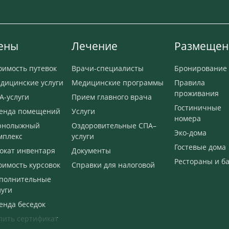
ены
Лечение
Размещен
оимость путевок
Врачи-специалисты
Бронирование
дицинские услуги
Медицинские программы
Правила
проживания
А-услуги
Прием главного врача
Гостиничные
енда помещений
Услуги
номера
рнолыжный
Оздоровительные СПА–
Эко-дома
мплекс
услуги
Гостевые дома
окат инвентаря
Документы
Рестораны и б
оимость курсовок
Справки для налоговой
полнительные
луги
енда беседок
пить сертификат