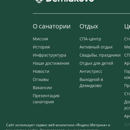
О санатории
Отдых
Ц
Миссия
СПА-центр
Ст
История
Активный отдых
Ме
Инфраструктура
Свадьбы, праздники
СП
Наши достижения
Отдых для детей
Ар
Новости
Антистресс
Го
ко
Отзывы
Выходной в
Демидково
Пр
Вакансии
Ст
Презентация
санатория
До
ус
Ар
Ку
Сайт использует сервис веб-аналитики «Яндекс.Метрика» и