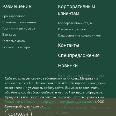
Размещение
Корпоративным
клиентам
Бронирование
Правила проживания
Корпоративный отдых
Гостиничные номера
Конференц услуги
Эко-дома
Оздоровление сотрудников
Гостевые дома
Контакты
Рестораны и бары
Спецпредложения
Новинки
Бонусы постоянным
Сайт использует сервис веб-аналитики «Яндекс.Метрика» и
клиентам
технологию cookie. Это позволяет нам анализировать поведение
посетителей и улучшать работу сайта. Вы можете отключить
обработку cookies (куки-файлов) в настройках вашего браузера.
Продолжая пользоваться сайтом, вы соглашаетесь с условиями
Политики в отношении обработки персональных данных
в ООО
© Все права защищены
Санаторий «Демидково»
Политика конфиденциальности
/
Политика обработки cookie
(куки-файлов)
СОГЛАСЕН